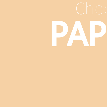
Che
PAP