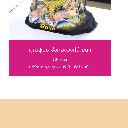
คุณสุเมธ ชัยทองวงศ์วัฒนา
เจ้าของ
บริษัท ท.รุ่งอรุณ อาร์.อี. กรุ๊ป จำกัด